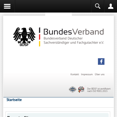
Sachverständiger werden
Sachverständiger Ausbildung
Kontakt
Impressum
Über uns
Der BDSF ist zertifiziert
nach ISO 9001:2015
Startseite