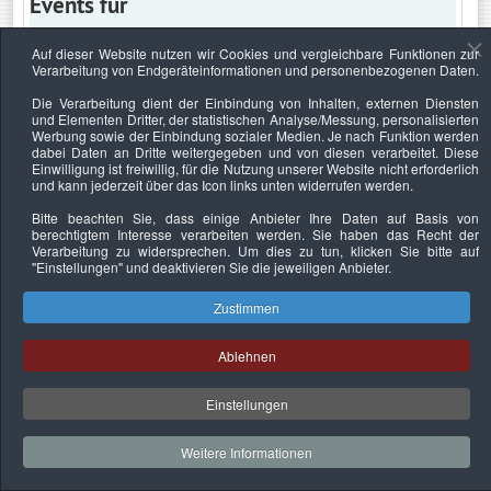
Events für
Auf dieser Website nutzen wir Cookies und vergleichbare Funktionen zur
Verarbeitung von Endgeräteinformationen und personenbezogenen Daten.
Montag, 18. Oktober 2021
Die Verarbeitung dient der Einbindung von Inhalten, externen Diensten
und Elementen Dritter, der statistischen Analyse/Messung, personalisierten
Keine Termine
Werbung sowie der Einbindung sozialer Medien. Je nach Funktion werden
dabei Daten an Dritte weitergegeben und von diesen verarbeitet. Diese
Einwilligung ist freiwillig, für die Nutzung unserer Website nicht erforderlich
und kann jederzeit über das Icon links unten widerrufen werden.
Bitte beachten Sie, dass einige Anbieter Ihre Daten auf Basis von
Datenschutzerklärung
Urheberrechtsnachweise
Nachhaltigkeit
berechtigtem Interesse verarbeiten werden. Sie haben das Recht der
Verarbeitung zu widersprechen. Um dies zu tun, klicken Sie bitte auf
Copyright © 2026. Bundesverband Deutscher
"Einstellungen"
und deaktivieren Sie die jeweiligen Anbieter.
Sachverständiger und Fachgutachter e.V..
Zustimmen
Ablehnen
Einstellungen
Weitere Informationen