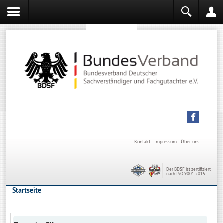
Sachverständiger werden
Sachverständiger Ausbildung
Kontakt
Impressum
Über uns
Der BDSF ist zertifiziert
nach ISO 9001:2015
Startseite