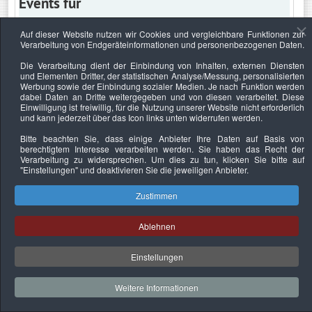
Events für
Auf dieser Website nutzen wir Cookies und vergleichbare Funktionen zur
Verarbeitung von Endgeräteinformationen und personenbezogenen Daten.
Dienstag, 5. Januar 2021
Die Verarbeitung dient der Einbindung von Inhalten, externen Diensten
und Elementen Dritter, der statistischen Analyse/Messung, personalisierten
Keine Termine
Werbung sowie der Einbindung sozialer Medien. Je nach Funktion werden
dabei Daten an Dritte weitergegeben und von diesen verarbeitet. Diese
Einwilligung ist freiwillig, für die Nutzung unserer Website nicht erforderlich
und kann jederzeit über das Icon links unten widerrufen werden.
Bitte beachten Sie, dass einige Anbieter Ihre Daten auf Basis von
Datenschutzerklärung
Urheberrechtsnachweise
Nachhaltigkeit
berechtigtem Interesse verarbeiten werden. Sie haben das Recht der
Verarbeitung zu widersprechen. Um dies zu tun, klicken Sie bitte auf
Copyright © 2026. Bundesverband Deutscher
"Einstellungen"
und deaktivieren Sie die jeweiligen Anbieter.
Sachverständiger und Fachgutachter e.V..
Zustimmen
Ablehnen
Einstellungen
Weitere Informationen