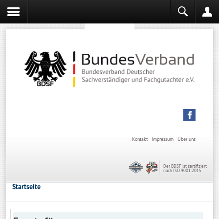
Sachverständiger werden
Sachverständiger Ausbildung
Kontakt
Impressum
Über uns
Der BDSF ist zertifiziert
nach ISO 9001:2015
Startseite