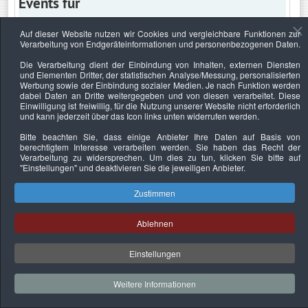
Events für
Auf dieser Website nutzen wir Cookies und vergleichbare Funktionen zur
Verarbeitung von Endgeräteinformationen und personenbezogenen Daten.
Freitag, 22. Januar 2021
Die Verarbeitung dient der Einbindung von Inhalten, externen Diensten
und Elementen Dritter, der statistischen Analyse/Messung, personalisierten
Keine Termine
Werbung sowie der Einbindung sozialer Medien. Je nach Funktion werden
dabei Daten an Dritte weitergegeben und von diesen verarbeitet. Diese
Einwilligung ist freiwillig, für die Nutzung unserer Website nicht erforderlich
und kann jederzeit über das Icon links unten widerrufen werden.
Bitte beachten Sie, dass einige Anbieter Ihre Daten auf Basis von
Datenschutzerklärung
Urheberrechtsnachweise
Nachhaltigkeit
berechtigtem Interesse verarbeiten werden. Sie haben das Recht der
Verarbeitung zu widersprechen. Um dies zu tun, klicken Sie bitte auf
Copyright © 2026. Bundesverband Deutscher
"Einstellungen"
und deaktivieren Sie die jeweiligen Anbieter.
Sachverständiger und Fachgutachter e.V..
Zustimmen
Ablehnen
Einstellungen
Weitere Informationen