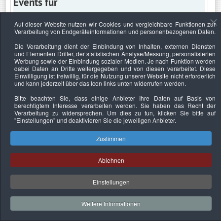
Events für
Auf dieser Website nutzen wir Cookies und vergleichbare Funktionen zur
Verarbeitung von Endgeräteinformationen und personenbezogenen Daten.
Samstag, 2. Januar 2021
Die Verarbeitung dient der Einbindung von Inhalten, externen Diensten
und Elementen Dritter, der statistischen Analyse/Messung, personalisierten
Keine Termine
Werbung sowie der Einbindung sozialer Medien. Je nach Funktion werden
dabei Daten an Dritte weitergegeben und von diesen verarbeitet. Diese
Einwilligung ist freiwillig, für die Nutzung unserer Website nicht erforderlich
und kann jederzeit über das Icon links unten widerrufen werden.
Bitte beachten Sie, dass einige Anbieter Ihre Daten auf Basis von
Datenschutzerklärung
Urheberrechtsnachweise
Nachhaltigkeit
berechtigtem Interesse verarbeiten werden. Sie haben das Recht der
Verarbeitung zu widersprechen. Um dies zu tun, klicken Sie bitte auf
Copyright © 2026. Bundesverband Deutscher
"Einstellungen"
und deaktivieren Sie die jeweiligen Anbieter.
Sachverständiger und Fachgutachter e.V..
Zustimmen
Ablehnen
Einstellungen
Weitere Informationen