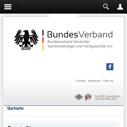
Sachverständiger werden
Sachverständiger Ausbildung
Kontakt
Impressum
Über uns
Der BDSF ist zertifiziert
nach ISO 9001:2015
Startseite