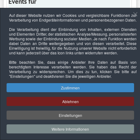
Events für
Auf dieser Website nutzen wir Cookies und vergleichbare Funktionen zur
Verarbeitung von Endgeräteinformationen und personenbezogenen Daten.
Dienstag, 19. Januar 2021
Die Verarbeitung dient der Einbindung von Inhalten, externen Diensten
und Elementen Dritter, der statistischen Analyse/Messung, personalisierten
Keine Termine
Werbung sowie der Einbindung sozialer Medien. Je nach Funktion werden
dabei Daten an Dritte weitergegeben und von diesen verarbeitet. Diese
Einwilligung ist freiwillig, für die Nutzung unserer Website nicht erforderlich
und kann jederzeit über das Icon links unten widerrufen werden.
Bitte beachten Sie, dass einige Anbieter Ihre Daten auf Basis von
Datenschutzerklärung
Urheberrechtsnachweise
Nachhaltigkeit
berechtigtem Interesse verarbeiten werden. Sie haben das Recht der
Verarbeitung zu widersprechen. Um dies zu tun, klicken Sie bitte auf
Copyright © 2026. Bundesverband Deutscher
"Einstellungen"
und deaktivieren Sie die jeweiligen Anbieter.
Sachverständiger und Fachgutachter e.V..
Zustimmen
Ablehnen
Einstellungen
Weitere Informationen