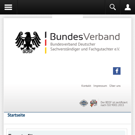
Sachverständiger werden
Sachverständiger Ausbildung
Kontakt
Impressum
Über uns
Der BDSF ist zertifiziert
nach ISO 9001:2015
Startseite