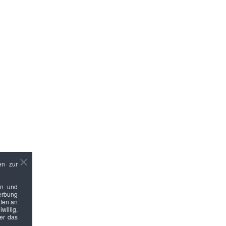
en zur
en und
Werbung
ten an
willig,
ber das