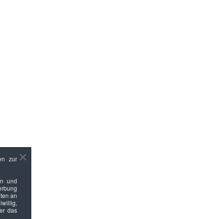
en zur
en und
Werbung
ten an
willig,
ber das