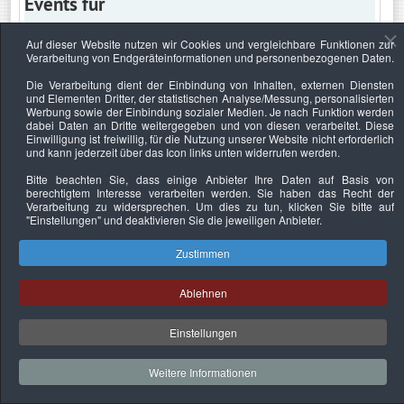
Events für
Auf dieser Website nutzen wir Cookies und vergleichbare Funktionen zur
Verarbeitung von Endgeräteinformationen und personenbezogenen Daten.
Montag, 14. September 2020
Die Verarbeitung dient der Einbindung von Inhalten, externen Diensten
und Elementen Dritter, der statistischen Analyse/Messung, personalisierten
Keine Termine
Werbung sowie der Einbindung sozialer Medien. Je nach Funktion werden
dabei Daten an Dritte weitergegeben und von diesen verarbeitet. Diese
Einwilligung ist freiwillig, für die Nutzung unserer Website nicht erforderlich
und kann jederzeit über das Icon links unten widerrufen werden.
Bitte beachten Sie, dass einige Anbieter Ihre Daten auf Basis von
Datenschutzerklärung
Urheberrechtsnachweise
Nachhaltigkeit
berechtigtem Interesse verarbeiten werden. Sie haben das Recht der
Verarbeitung zu widersprechen. Um dies zu tun, klicken Sie bitte auf
Copyright © 2026. Bundesverband Deutscher
"Einstellungen"
und deaktivieren Sie die jeweiligen Anbieter.
Sachverständiger und Fachgutachter e.V..
Zustimmen
Ablehnen
Einstellungen
Weitere Informationen