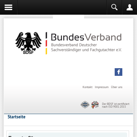
Sachverständiger werden
Sachverständiger Ausbildung
Kontakt
Impressum
Über uns
Der BDSF ist zertifiziert
nach ISO 9001:2015
Startseite