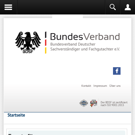
Sachverständiger werden
Sachverständiger Ausbildung
Kontakt
Impressum
Über uns
Der BDSF ist zertifiziert
nach ISO 9001:2015
Startseite