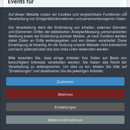
Events für
Auf dieser Website nutzen wir Cookies und vergleichbare Funktionen zur
Verarbeitung von Endgeräteinformationen und personenbezogenen Daten.
Mittwoch, 12. August 2020
Die Verarbeitung dient der Einbindung von Inhalten, externen Diensten
und Elementen Dritter, der statistischen Analyse/Messung, personalisierten
Keine Termine
Werbung sowie der Einbindung sozialer Medien. Je nach Funktion werden
dabei Daten an Dritte weitergegeben und von diesen verarbeitet. Diese
Einwilligung ist freiwillig, für die Nutzung unserer Website nicht erforderlich
und kann jederzeit über das Icon links unten widerrufen werden.
Bitte beachten Sie, dass einige Anbieter Ihre Daten auf Basis von
Datenschutzerklärung
Urheberrechtsnachweise
Nachhaltigkeit
berechtigtem Interesse verarbeiten werden. Sie haben das Recht der
Verarbeitung zu widersprechen. Um dies zu tun, klicken Sie bitte auf
Copyright © 2026. Bundesverband Deutscher
"Einstellungen"
und deaktivieren Sie die jeweiligen Anbieter.
Sachverständiger und Fachgutachter e.V..
Zustimmen
Ablehnen
Einstellungen
Weitere Informationen