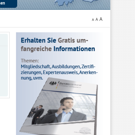
A
A
A