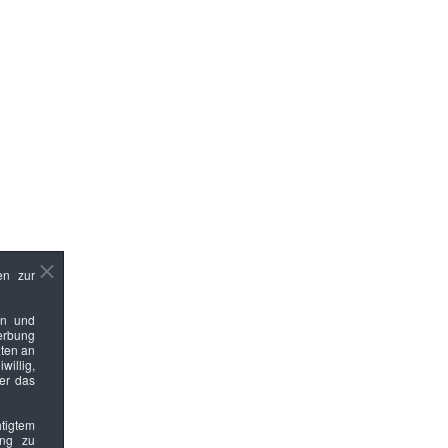
en zur
en und
Werbung
ten an
willig,
ber das
htigtem
ung zu