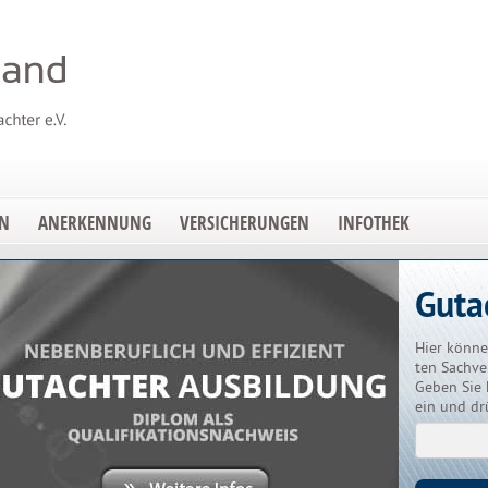
EN
ANERKENNUNG
VERSICHERUNGEN
INFOTHEK
Guta
Hier könne
ten Sachve
Geben Sie 
ein und dr