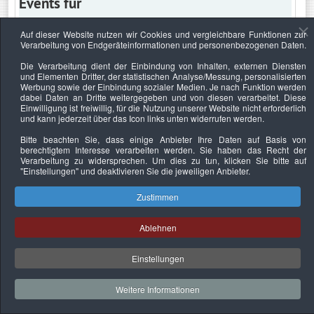
Events für
Auf dieser Website nutzen wir Cookies und vergleichbare Funktionen zur
Verarbeitung von Endgeräteinformationen und personenbezogenen Daten.
Freitag, 24. Juli 2020
Die Verarbeitung dient der Einbindung von Inhalten, externen Diensten
und Elementen Dritter, der statistischen Analyse/Messung, personalisierten
ohne Uhrzeit
Erfolgreich als Sachverständiger (SS1)
Werbung sowie der Einbindung sozialer Medien. Je nach Funktion werden
:: Seminar
dabei Daten an Dritte weitergegeben und von diesen verarbeitet. Diese
Einwilligung ist freiwillig, für die Nutzung unserer Website nicht erforderlich
und kann jederzeit über das Icon links unten widerrufen werden.
Bitte beachten Sie, dass einige Anbieter Ihre Daten auf Basis von
berechtigtem Interesse verarbeiten werden. Sie haben das Recht der
Datenschutzerklärung
Urheberrechtsnachweise
Nachhaltigkeit
Verarbeitung zu widersprechen. Um dies zu tun, klicken Sie bitte auf
"Einstellungen"
und deaktivieren Sie die jeweiligen Anbieter.
Copyright © 2026. Bundesverband Deutscher
Sachverständiger und Fachgutachter e.V..
Zustimmen
Ablehnen
Einstellungen
Weitere Informationen