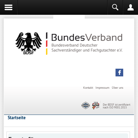
Sachverständiger werden
Sachverständiger Ausbildung
Kontakt
Impressum
Über uns
Der BDSF ist zertifiziert
nach ISO 9001:2015
Startseite