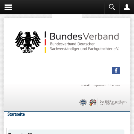
Sachverständiger werden
Sachverständiger Ausbildung
Kontakt
Impressum
Über uns
Der BDSF ist zertifiziert
nach ISO 9001:2015
Startseite