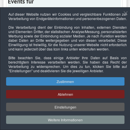
Events für
Auf dieser Website nutzen wir Cookies und vergleichbare Funktionen zur
Verarbeitung von Endgeräteinformationen und personenbezogenen Daten.
Freitag, 10. Juli 2020
Die Verarbeitung dient der Einbindung von Inhalten, externen Diensten
und Elementen Dritter, der statistischen Analyse/Messung, personalisierten
Keine Termine
Werbung sowie der Einbindung sozialer Medien. Je nach Funktion werden
dabei Daten an Dritte weitergegeben und von diesen verarbeitet. Diese
Einwilligung ist freiwillig, für die Nutzung unserer Website nicht erforderlich
und kann jederzeit über das Icon links unten widerrufen werden.
Bitte beachten Sie, dass einige Anbieter Ihre Daten auf Basis von
Datenschutzerklärung
Urheberrechtsnachweise
Nachhaltigkeit
berechtigtem Interesse verarbeiten werden. Sie haben das Recht der
Verarbeitung zu widersprechen. Um dies zu tun, klicken Sie bitte auf
Copyright © 2026. Bundesverband Deutscher
"Einstellungen"
und deaktivieren Sie die jeweiligen Anbieter.
Sachverständiger und Fachgutachter e.V..
Zustimmen
Ablehnen
Einstellungen
Weitere Informationen