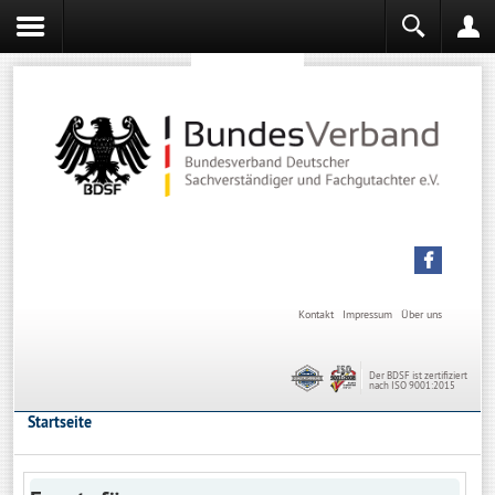
Sachverständiger werden
Sachverständiger Ausbildung
Kontakt
Impressum
Über uns
Der BDSF ist zertifiziert
nach ISO 9001:2015
Startseite