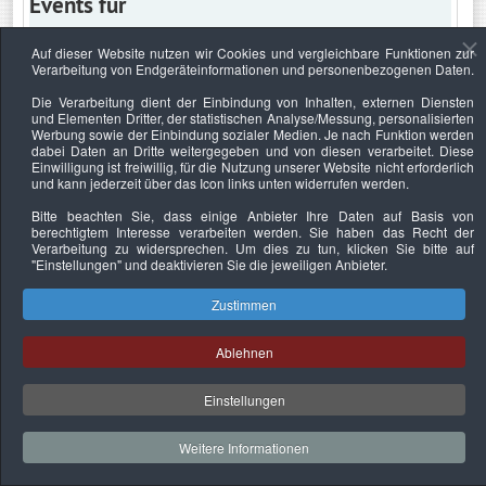
Events für
Auf dieser Website nutzen wir Cookies und vergleichbare Funktionen zur
Verarbeitung von Endgeräteinformationen und personenbezogenen Daten.
Dienstag, 2. Juni 2020
Die Verarbeitung dient der Einbindung von Inhalten, externen Diensten
und Elementen Dritter, der statistischen Analyse/Messung, personalisierten
Keine Termine
Werbung sowie der Einbindung sozialer Medien. Je nach Funktion werden
dabei Daten an Dritte weitergegeben und von diesen verarbeitet. Diese
Einwilligung ist freiwillig, für die Nutzung unserer Website nicht erforderlich
und kann jederzeit über das Icon links unten widerrufen werden.
Bitte beachten Sie, dass einige Anbieter Ihre Daten auf Basis von
Datenschutzerklärung
Urheberrechtsnachweise
Nachhaltigkeit
berechtigtem Interesse verarbeiten werden. Sie haben das Recht der
Verarbeitung zu widersprechen. Um dies zu tun, klicken Sie bitte auf
Copyright © 2026. Bundesverband Deutscher
"Einstellungen"
und deaktivieren Sie die jeweiligen Anbieter.
Sachverständiger und Fachgutachter e.V..
Zustimmen
Ablehnen
Einstellungen
Weitere Informationen