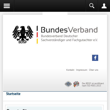
Sachverständiger werden
Sachverständiger Ausbildung
Kontakt
Impressum
Über uns
Der BDSF ist zertifiziert
nach ISO 9001:2015
Startseite