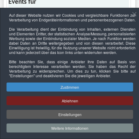
Events für
Auf dieser Website nutzen wir Cookies und vergleichbare Funktionen zur
Verarbeitung von Endgeräteinformationen und personenbezogenen Daten.
Donnerstag, 7. Mai 2020
Die Verarbeitung dient der Einbindung von Inhalten, externen Diensten
und Elementen Dritter, der statistischen Analyse/Messung, personalisierten
Keine Termine
Werbung sowie der Einbindung sozialer Medien. Je nach Funktion werden
dabei Daten an Dritte weitergegeben und von diesen verarbeitet. Diese
Einwilligung ist freiwillig, für die Nutzung unserer Website nicht erforderlich
und kann jederzeit über das Icon links unten widerrufen werden.
Bitte beachten Sie, dass einige Anbieter Ihre Daten auf Basis von
Datenschutzerklärung
Urheberrechtsnachweise
Nachhaltigkeit
berechtigtem Interesse verarbeiten werden. Sie haben das Recht der
Verarbeitung zu widersprechen. Um dies zu tun, klicken Sie bitte auf
Copyright © 2026. Bundesverband Deutscher
"Einstellungen"
und deaktivieren Sie die jeweiligen Anbieter.
Sachverständiger und Fachgutachter e.V..
Zustimmen
Ablehnen
Einstellungen
Weitere Informationen