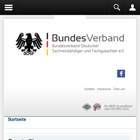
Sachverständiger werden
Sachverständiger Ausbildung
Kontakt
Impressum
Über uns
Der BDSF ist zertifiziert
nach ISO 9001:2015
Startseite