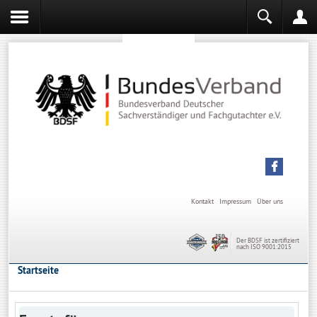
Sachverständiger werden
Sachverständiger Ausbildung
Kontakt
Impressum
Über uns
Der BDSF ist zertifiziert
nach ISO 9001:2015
Startseite