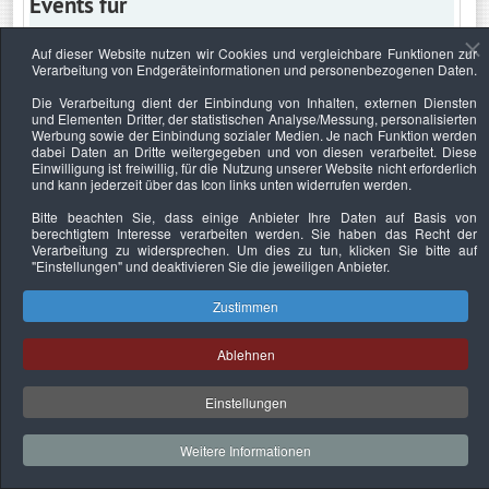
Events für
Auf dieser Website nutzen wir Cookies und vergleichbare Funktionen zur
Verarbeitung von Endgeräteinformationen und personenbezogenen Daten.
Dienstag, 19. Mai 2020
Die Verarbeitung dient der Einbindung von Inhalten, externen Diensten
und Elementen Dritter, der statistischen Analyse/Messung, personalisierten
Keine Termine
Werbung sowie der Einbindung sozialer Medien. Je nach Funktion werden
dabei Daten an Dritte weitergegeben und von diesen verarbeitet. Diese
Einwilligung ist freiwillig, für die Nutzung unserer Website nicht erforderlich
und kann jederzeit über das Icon links unten widerrufen werden.
Bitte beachten Sie, dass einige Anbieter Ihre Daten auf Basis von
Datenschutzerklärung
Urheberrechtsnachweise
Nachhaltigkeit
berechtigtem Interesse verarbeiten werden. Sie haben das Recht der
Verarbeitung zu widersprechen. Um dies zu tun, klicken Sie bitte auf
Copyright © 2026. Bundesverband Deutscher
"Einstellungen"
und deaktivieren Sie die jeweiligen Anbieter.
Sachverständiger und Fachgutachter e.V..
Zustimmen
Ablehnen
Einstellungen
Weitere Informationen