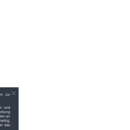
en zur
en und
Werbung
ten an
willig,
ber das