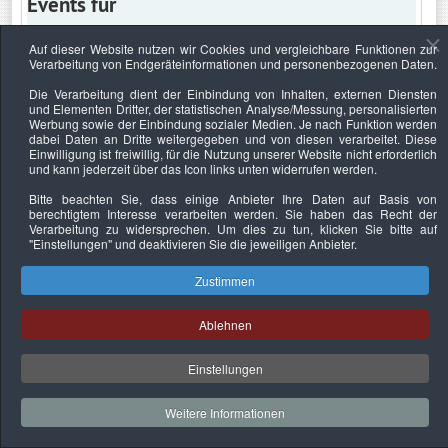
Events für
Auf dieser Website nutzen wir Cookies und vergleichbare Funktionen zur
Verarbeitung von Endgeräteinformationen und personenbezogenen Daten.
Mittwoch, 15. April 2020
Die Verarbeitung dient der Einbindung von Inhalten, externen Diensten
und Elementen Dritter, der statistischen Analyse/Messung, personalisierten
Keine Termine
Werbung sowie der Einbindung sozialer Medien. Je nach Funktion werden
dabei Daten an Dritte weitergegeben und von diesen verarbeitet. Diese
Einwilligung ist freiwillig, für die Nutzung unserer Website nicht erforderlich
und kann jederzeit über das Icon links unten widerrufen werden.
Bitte beachten Sie, dass einige Anbieter Ihre Daten auf Basis von
Datenschutzerklärung
Urheberrechtsnachweise
Nachhaltigkeit
berechtigtem Interesse verarbeiten werden. Sie haben das Recht der
Verarbeitung zu widersprechen. Um dies zu tun, klicken Sie bitte auf
Copyright © 2026. Bundesverband Deutscher
"Einstellungen"
und deaktivieren Sie die jeweiligen Anbieter.
Sachverständiger und Fachgutachter e.V..
Zustimmen
Ablehnen
Einstellungen
Weitere Informationen