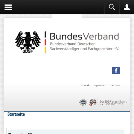
Sachverständiger werden
Sachverständiger Ausbildung
Kontakt
Impressum
Über uns
Der BDSF ist zertifiziert
nach ISO 9001:2015
Startseite