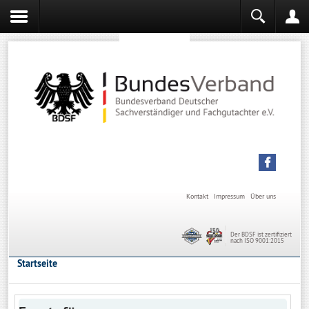
Sachverständiger werden
Sachverständiger Ausbildung
Kontakt
Impressum
Über uns
Der BDSF ist zertifiziert
nach ISO 9001:2015
Startseite