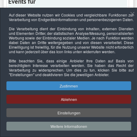
Events für
Auf dieser Website nutzen wir Cookies und vergleichbare Funktionen zur
Verarbeitung von Endgeräteinformationen und personenbezogenen Daten.
Montag, 13. April 2020
Die Verarbeitung dient der Einbindung von Inhalten, externen Diensten
und Elementen Dritter, der statistischen Analyse/Messung, personalisierten
Keine Termine
Werbung sowie der Einbindung sozialer Medien. Je nach Funktion werden
dabei Daten an Dritte weitergegeben und von diesen verarbeitet. Diese
Einwilligung ist freiwillig, für die Nutzung unserer Website nicht erforderlich
und kann jederzeit über das Icon links unten widerrufen werden.
Bitte beachten Sie, dass einige Anbieter Ihre Daten auf Basis von
Datenschutzerklärung
Urheberrechtsnachweise
Nachhaltigkeit
berechtigtem Interesse verarbeiten werden. Sie haben das Recht der
Verarbeitung zu widersprechen. Um dies zu tun, klicken Sie bitte auf
Copyright © 2026. Bundesverband Deutscher
"Einstellungen"
und deaktivieren Sie die jeweiligen Anbieter.
Sachverständiger und Fachgutachter e.V..
Zustimmen
Ablehnen
Einstellungen
Weitere Informationen