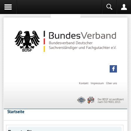
Sachverständiger werden
Sachverständiger Ausbildung
Kontakt
Impressum
Über uns
Der BDSF ist zertifiziert
nach ISO 9001:2015
Startseite