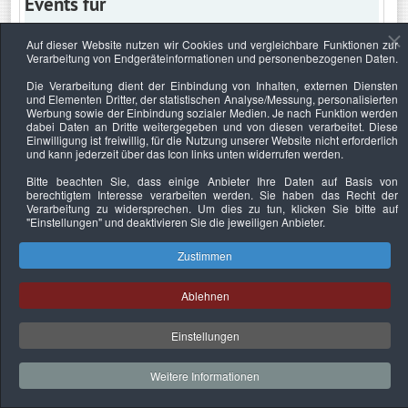
Events für
Auf dieser Website nutzen wir Cookies und vergleichbare Funktionen zur
Verarbeitung von Endgeräteinformationen und personenbezogenen Daten.
Dienstag, 24. März 2020
Die Verarbeitung dient der Einbindung von Inhalten, externen Diensten
und Elementen Dritter, der statistischen Analyse/Messung, personalisierten
Keine Termine
Werbung sowie der Einbindung sozialer Medien. Je nach Funktion werden
dabei Daten an Dritte weitergegeben und von diesen verarbeitet. Diese
Einwilligung ist freiwillig, für die Nutzung unserer Website nicht erforderlich
und kann jederzeit über das Icon links unten widerrufen werden.
Bitte beachten Sie, dass einige Anbieter Ihre Daten auf Basis von
Datenschutzerklärung
Urheberrechtsnachweise
Nachhaltigkeit
berechtigtem Interesse verarbeiten werden. Sie haben das Recht der
Verarbeitung zu widersprechen. Um dies zu tun, klicken Sie bitte auf
Copyright © 2026. Bundesverband Deutscher
"Einstellungen"
und deaktivieren Sie die jeweiligen Anbieter.
Sachverständiger und Fachgutachter e.V..
Zustimmen
Ablehnen
Einstellungen
Weitere Informationen