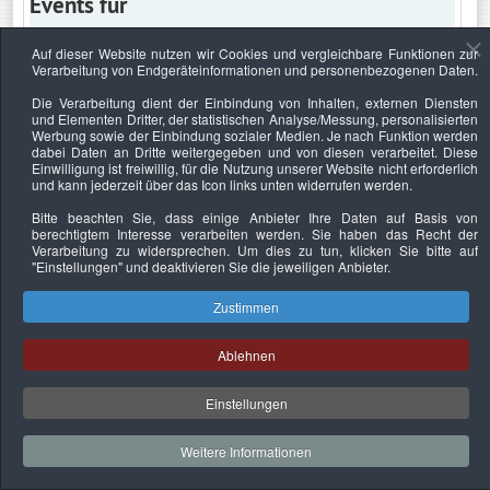
Events für
Auf dieser Website nutzen wir Cookies und vergleichbare Funktionen zur
Verarbeitung von Endgeräteinformationen und personenbezogenen Daten.
Donnerstag, 12. März 2020
Die Verarbeitung dient der Einbindung von Inhalten, externen Diensten
und Elementen Dritter, der statistischen Analyse/Messung, personalisierten
Keine Termine
Werbung sowie der Einbindung sozialer Medien. Je nach Funktion werden
dabei Daten an Dritte weitergegeben und von diesen verarbeitet. Diese
Einwilligung ist freiwillig, für die Nutzung unserer Website nicht erforderlich
und kann jederzeit über das Icon links unten widerrufen werden.
Bitte beachten Sie, dass einige Anbieter Ihre Daten auf Basis von
Datenschutzerklärung
Urheberrechtsnachweise
Nachhaltigkeit
berechtigtem Interesse verarbeiten werden. Sie haben das Recht der
Verarbeitung zu widersprechen. Um dies zu tun, klicken Sie bitte auf
Copyright © 2026. Bundesverband Deutscher
"Einstellungen"
und deaktivieren Sie die jeweiligen Anbieter.
Sachverständiger und Fachgutachter e.V..
Zustimmen
Ablehnen
Einstellungen
Weitere Informationen