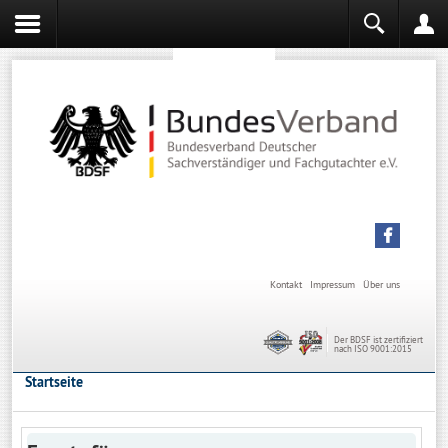
Sachverständiger werden
Sachverständiger Ausbildung
Kontakt
Impressum
Über uns
Der BDSF ist zertifiziert
nach ISO 9001:2015
Startseite