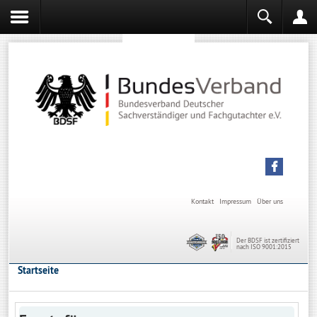
Sachverständiger werden
Sachverständiger Ausbildung
Kontakt
Impressum
Über uns
Der BDSF ist zertifiziert
nach ISO 9001:2015
Startseite