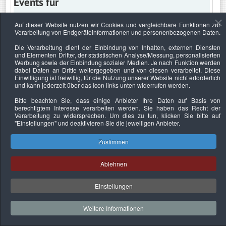
Events für
Auf dieser Website nutzen wir Cookies und vergleichbare Funktionen zur
Verarbeitung von Endgeräteinformationen und personenbezogenen Daten.
Mittwoch, 26. Februar 2020
Die Verarbeitung dient der Einbindung von Inhalten, externen Diensten
und Elementen Dritter, der statistischen Analyse/Messung, personalisierten
Keine Termine
Werbung sowie der Einbindung sozialer Medien. Je nach Funktion werden
dabei Daten an Dritte weitergegeben und von diesen verarbeitet. Diese
Einwilligung ist freiwillig, für die Nutzung unserer Website nicht erforderlich
und kann jederzeit über das Icon links unten widerrufen werden.
Bitte beachten Sie, dass einige Anbieter Ihre Daten auf Basis von
Datenschutzerklärung
Urheberrechtsnachweise
Nachhaltigkeit
berechtigtem Interesse verarbeiten werden. Sie haben das Recht der
Verarbeitung zu widersprechen. Um dies zu tun, klicken Sie bitte auf
Copyright © 2026. Bundesverband Deutscher
"Einstellungen"
und deaktivieren Sie die jeweiligen Anbieter.
Sachverständiger und Fachgutachter e.V..
Zustimmen
Ablehnen
Einstellungen
Weitere Informationen