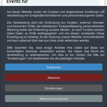
Events für
Auf dieser Website nutzen wir Cookies und vergleichbare Funktionen zur
Verarbeitung von Endgeräteinformationen und personenbezogenen Daten.
Freitag, 4. Dezember 2020
Die Verarbeitung dient der Einbindung von Inhalten, externen Diensten
und Elementen Dritter, der statistischen Analyse/Messung, personalisierten
Keine Termine
Werbung sowie der Einbindung sozialer Medien. Je nach Funktion werden
dabei Daten an Dritte weitergegeben und von diesen verarbeitet. Diese
Einwilligung ist freiwillig, für die Nutzung unserer Website nicht erforderlich
und kann jederzeit über das Icon links unten widerrufen werden.
Bitte beachten Sie, dass einige Anbieter Ihre Daten auf Basis von
Datenschutzerklärung
Urheberrechtsnachweise
Nachhaltigkeit
berechtigtem Interesse verarbeiten werden. Sie haben das Recht der
Verarbeitung zu widersprechen. Um dies zu tun, klicken Sie bitte auf
Copyright © 2026. Bundesverband Deutscher
"Einstellungen"
und deaktivieren Sie die jeweiligen Anbieter.
Sachverständiger und Fachgutachter e.V..
Zustimmen
Ablehnen
Einstellungen
Weitere Informationen