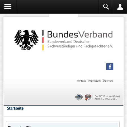
Sachverständiger werden
Sachverständiger Ausbildung
Kontakt
Impressum
Über uns
Der BDSF ist zertifiziert
nach ISO 9001:2015
Startseite