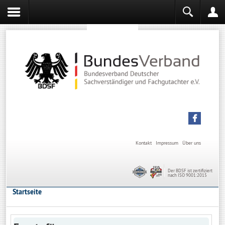
Sachverständiger werden
Sachverständiger Ausbildung
Kontakt
Impressum
Über uns
Der BDSF ist zertifiziert
nach ISO 9001:2015
Startseite