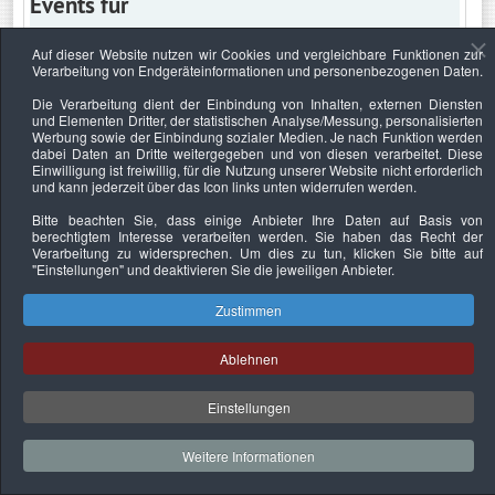
Events für
Auf dieser Website nutzen wir Cookies und vergleichbare Funktionen zur
Verarbeitung von Endgeräteinformationen und personenbezogenen Daten.
Dienstag, 22. Dezember 2020
Die Verarbeitung dient der Einbindung von Inhalten, externen Diensten
und Elementen Dritter, der statistischen Analyse/Messung, personalisierten
Keine Termine
Werbung sowie der Einbindung sozialer Medien. Je nach Funktion werden
dabei Daten an Dritte weitergegeben und von diesen verarbeitet. Diese
Einwilligung ist freiwillig, für die Nutzung unserer Website nicht erforderlich
und kann jederzeit über das Icon links unten widerrufen werden.
Bitte beachten Sie, dass einige Anbieter Ihre Daten auf Basis von
Datenschutzerklärung
Urheberrechtsnachweise
Nachhaltigkeit
berechtigtem Interesse verarbeiten werden. Sie haben das Recht der
Verarbeitung zu widersprechen. Um dies zu tun, klicken Sie bitte auf
Copyright © 2026. Bundesverband Deutscher
"Einstellungen"
und deaktivieren Sie die jeweiligen Anbieter.
Sachverständiger und Fachgutachter e.V..
Zustimmen
Ablehnen
Einstellungen
Weitere Informationen