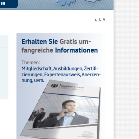
A
A
A