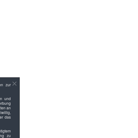
en zur
en und
Werbung
ten an
willig,
ber das
htigtem
ung zu