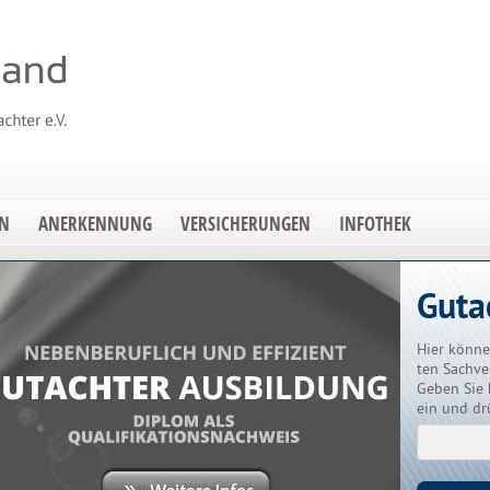
EN
ANERKENNUNG
VERSICHERUNGEN
INFOTHEK
Guta
Hier könne
ten Sachve
Geben Sie 
ein und dr