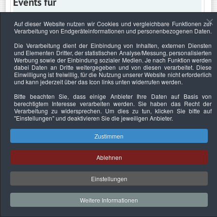
Events für
Auf dieser Website nutzen wir Cookies und vergleichbare Funktionen zur
Verarbeitung von Endgeräteinformationen und personenbezogenen Daten.
Dienstag, 3. September 2019
Die Verarbeitung dient der Einbindung von Inhalten, externen Diensten
und Elementen Dritter, der statistischen Analyse/Messung, personalisierten
Keine Termine
Werbung sowie der Einbindung sozialer Medien. Je nach Funktion werden
dabei Daten an Dritte weitergegeben und von diesen verarbeitet. Diese
Einwilligung ist freiwillig, für die Nutzung unserer Website nicht erforderlich
und kann jederzeit über das Icon links unten widerrufen werden.
Bitte beachten Sie, dass einige Anbieter Ihre Daten auf Basis von
Datenschutzerklärung
Urheberrechtsnachweise
Nachhaltigkeit
berechtigtem Interesse verarbeiten werden. Sie haben das Recht der
Verarbeitung zu widersprechen. Um dies zu tun, klicken Sie bitte auf
Copyright © 2026. Bundesverband Deutscher
"Einstellungen"
und deaktivieren Sie die jeweiligen Anbieter.
Sachverständiger und Fachgutachter e.V..
Zustimmen
Ablehnen
Einstellungen
Weitere Informationen