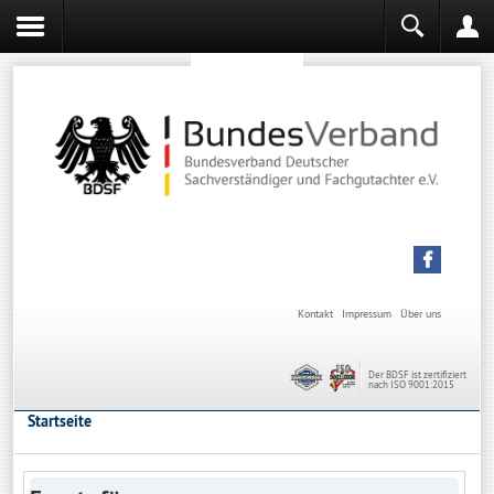
Sachverständiger werden
Sachverständiger Ausbildung
Kontakt
Impressum
Über uns
Der BDSF ist zertifiziert
nach ISO 9001:2015
Startseite