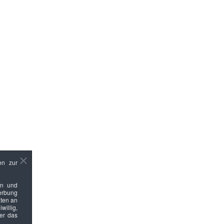
en zur
en und
Werbung
ten an
willig,
ber das