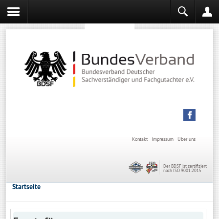
Sachverständiger werden
Sachverständiger Ausbildung
Kontakt
Impressum
Über uns
Der BDSF ist zertifiziert
nach ISO 9001:2015
Startseite