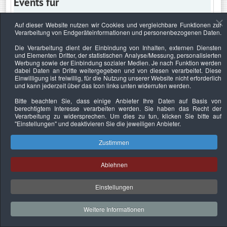
Events für
Auf dieser Website nutzen wir Cookies und vergleichbare Funktionen zur
Verarbeitung von Endgeräteinformationen und personenbezogenen Daten.
Montag, 12. August 2019
Die Verarbeitung dient der Einbindung von Inhalten, externen Diensten
und Elementen Dritter, der statistischen Analyse/Messung, personalisierten
Keine Termine
Werbung sowie der Einbindung sozialer Medien. Je nach Funktion werden
dabei Daten an Dritte weitergegeben und von diesen verarbeitet. Diese
Einwilligung ist freiwillig, für die Nutzung unserer Website nicht erforderlich
und kann jederzeit über das Icon links unten widerrufen werden.
Bitte beachten Sie, dass einige Anbieter Ihre Daten auf Basis von
Datenschutzerklärung
Urheberrechtsnachweise
Nachhaltigkeit
berechtigtem Interesse verarbeiten werden. Sie haben das Recht der
Verarbeitung zu widersprechen. Um dies zu tun, klicken Sie bitte auf
Copyright © 2026. Bundesverband Deutscher
"Einstellungen"
und deaktivieren Sie die jeweiligen Anbieter.
Sachverständiger und Fachgutachter e.V..
Zustimmen
Ablehnen
Einstellungen
Weitere Informationen