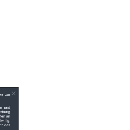
en zur
en und
Werbung
ten an
willig,
ber das