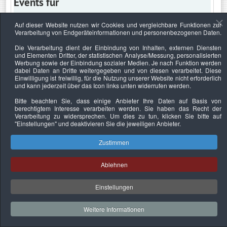
Events für
Auf dieser Website nutzen wir Cookies und vergleichbare Funktionen zur
Verarbeitung von Endgeräteinformationen und personenbezogenen Daten.
Dienstag, 9. Juli 2019
Die Verarbeitung dient der Einbindung von Inhalten, externen Diensten
und Elementen Dritter, der statistischen Analyse/Messung, personalisierten
Keine Termine
Werbung sowie der Einbindung sozialer Medien. Je nach Funktion werden
dabei Daten an Dritte weitergegeben und von diesen verarbeitet. Diese
Einwilligung ist freiwillig, für die Nutzung unserer Website nicht erforderlich
und kann jederzeit über das Icon links unten widerrufen werden.
Bitte beachten Sie, dass einige Anbieter Ihre Daten auf Basis von
Datenschutzerklärung
Urheberrechtsnachweise
Nachhaltigkeit
berechtigtem Interesse verarbeiten werden. Sie haben das Recht der
Verarbeitung zu widersprechen. Um dies zu tun, klicken Sie bitte auf
Copyright © 2026. Bundesverband Deutscher
"Einstellungen"
und deaktivieren Sie die jeweiligen Anbieter.
Sachverständiger und Fachgutachter e.V..
Zustimmen
Ablehnen
Einstellungen
Weitere Informationen