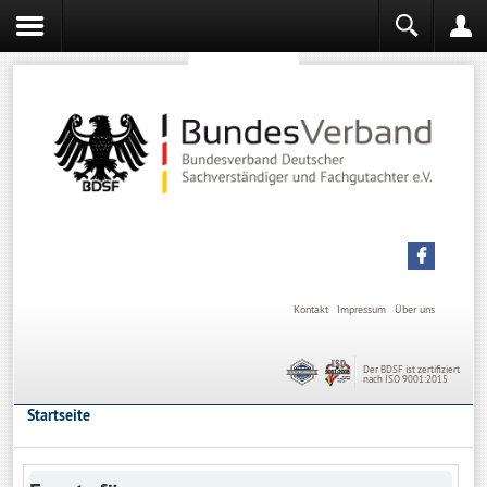
Sachverständiger werden
Sachverständiger Ausbildung
Kontakt
Impressum
Über uns
Der BDSF ist zertifiziert
nach ISO 9001:2015
Startseite