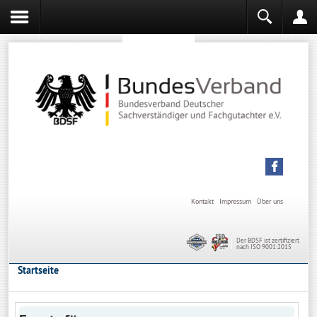
Sachverständiger werden
Sachverständiger Ausbildung
Kontakt
Impressum
Über uns
Der BDSF ist zertifiziert
nach ISO 9001:2015
Startseite