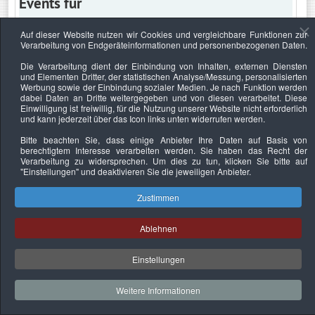
Events für
Auf dieser Website nutzen wir Cookies und vergleichbare Funktionen zur
Verarbeitung von Endgeräteinformationen und personenbezogenen Daten.
Dienstag, 30. Juli 2019
Die Verarbeitung dient der Einbindung von Inhalten, externen Diensten
und Elementen Dritter, der statistischen Analyse/Messung, personalisierten
Keine Termine
Werbung sowie der Einbindung sozialer Medien. Je nach Funktion werden
dabei Daten an Dritte weitergegeben und von diesen verarbeitet. Diese
Einwilligung ist freiwillig, für die Nutzung unserer Website nicht erforderlich
und kann jederzeit über das Icon links unten widerrufen werden.
Bitte beachten Sie, dass einige Anbieter Ihre Daten auf Basis von
Datenschutzerklärung
Urheberrechtsnachweise
Nachhaltigkeit
berechtigtem Interesse verarbeiten werden. Sie haben das Recht der
Verarbeitung zu widersprechen. Um dies zu tun, klicken Sie bitte auf
Copyright © 2026. Bundesverband Deutscher
"Einstellungen"
und deaktivieren Sie die jeweiligen Anbieter.
Sachverständiger und Fachgutachter e.V..
Zustimmen
Ablehnen
Einstellungen
Weitere Informationen