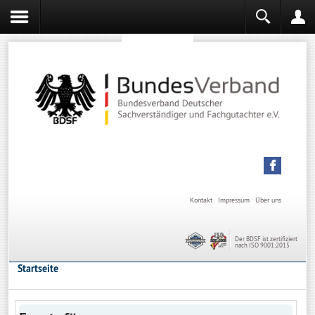
Sachverständiger werden
Sachverständiger Ausbildung
Kontakt
Impressum
Über uns
Der BDSF ist zertifiziert
nach ISO 9001:2015
Startseite