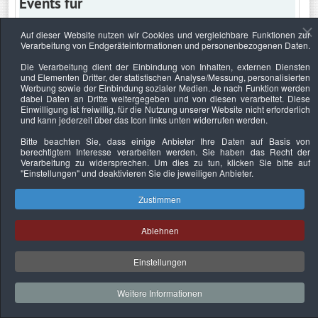
Events für
Auf dieser Website nutzen wir Cookies und vergleichbare Funktionen zur
Verarbeitung von Endgeräteinformationen und personenbezogenen Daten.
Donnerstag, 25. Juli 2019
Die Verarbeitung dient der Einbindung von Inhalten, externen Diensten
und Elementen Dritter, der statistischen Analyse/Messung, personalisierten
Keine Termine
Werbung sowie der Einbindung sozialer Medien. Je nach Funktion werden
dabei Daten an Dritte weitergegeben und von diesen verarbeitet. Diese
Einwilligung ist freiwillig, für die Nutzung unserer Website nicht erforderlich
und kann jederzeit über das Icon links unten widerrufen werden.
Bitte beachten Sie, dass einige Anbieter Ihre Daten auf Basis von
Datenschutzerklärung
Urheberrechtsnachweise
Nachhaltigkeit
berechtigtem Interesse verarbeiten werden. Sie haben das Recht der
Verarbeitung zu widersprechen. Um dies zu tun, klicken Sie bitte auf
Copyright © 2026. Bundesverband Deutscher
"Einstellungen"
und deaktivieren Sie die jeweiligen Anbieter.
Sachverständiger und Fachgutachter e.V..
Zustimmen
Ablehnen
Einstellungen
Weitere Informationen