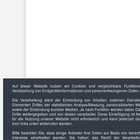
Auf dieser Website nutzen wir Cookies und vergleichbare Funktion
Verarbeitung von Endgeräteinformationen und personenbezogenen Daten.
Die Verarbeitung dient der Einbindung von Inhalten, externen Dienst
Elementen Dritter, der statistischen Analyse/Messung, personalisierten 
sowie der Einbindung sozialer Medien. Je nach Funktion werden dabei Da
Dritte weitergegeben und von diesen verarbeitet. Diese Einwilligung ist frei
für die Nutzung unserer Website nicht erforderlich und kann jederzeit ü
Icon links unten widerrufen werden.
Bitte beachten Sie, dass einige Anbieter Ihre Daten auf Basis von berec
Interesse verarbeiten werden. Sie haben das Recht der Verarbeit