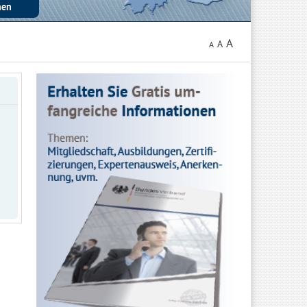
A
A
A