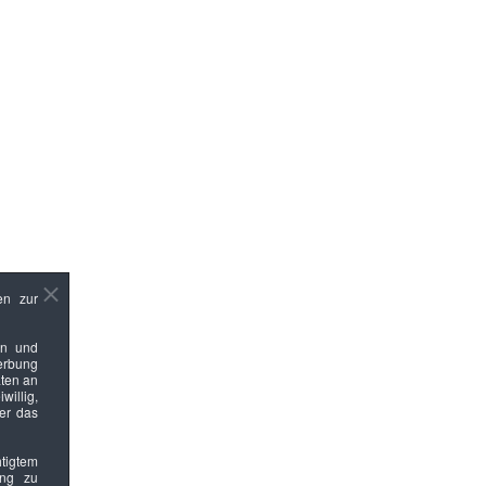
en zur
en und
Werbung
ten an
willig,
ber das
htigtem
ung zu