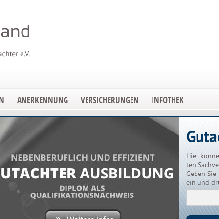
EN
ANERKENNUNG
VERSICHERUNGEN
INFOTHEK
Guta
Hier könne
ten Sachve
Geben Sie 
ein und dr