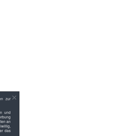
en zur
en und
Werbung
ten an
willig,
ber das