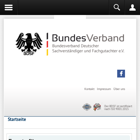
Sachverständiger werden
Sachverständiger Ausbildung
Kontakt
Impressum
Über uns
Der BDSF ist zertifiziert
nach ISO 9001:2015
Startseite