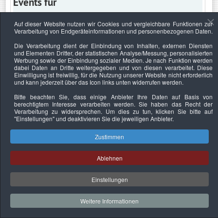
Events für
Auf dieser Website nutzen wir Cookies und vergleichbare Funktionen zur
Verarbeitung von Endgeräteinformationen und personenbezogenen Daten.
Sonntag, 28. April 2019
Die Verarbeitung dient der Einbindung von Inhalten, externen Diensten
und Elementen Dritter, der statistischen Analyse/Messung, personalisierten
Keine Termine
Werbung sowie der Einbindung sozialer Medien. Je nach Funktion werden
dabei Daten an Dritte weitergegeben und von diesen verarbeitet. Diese
Einwilligung ist freiwillig, für die Nutzung unserer Website nicht erforderlich
und kann jederzeit über das Icon links unten widerrufen werden.
Bitte beachten Sie, dass einige Anbieter Ihre Daten auf Basis von
Datenschutzerklärung
Urheberrechtsnachweise
Nachhaltigkeit
berechtigtem Interesse verarbeiten werden. Sie haben das Recht der
Verarbeitung zu widersprechen. Um dies zu tun, klicken Sie bitte auf
Copyright © 2026. Bundesverband Deutscher
"Einstellungen"
und deaktivieren Sie die jeweiligen Anbieter.
Sachverständiger und Fachgutachter e.V..
Zustimmen
Ablehnen
Einstellungen
Weitere Informationen