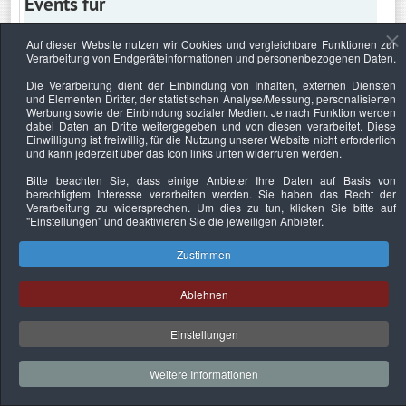
Events für
Auf dieser Website nutzen wir Cookies und vergleichbare Funktionen zur
Verarbeitung von Endgeräteinformationen und personenbezogenen Daten.
Montag, 22. April 2019
Die Verarbeitung dient der Einbindung von Inhalten, externen Diensten
und Elementen Dritter, der statistischen Analyse/Messung, personalisierten
Keine Termine
Werbung sowie der Einbindung sozialer Medien. Je nach Funktion werden
dabei Daten an Dritte weitergegeben und von diesen verarbeitet. Diese
Einwilligung ist freiwillig, für die Nutzung unserer Website nicht erforderlich
und kann jederzeit über das Icon links unten widerrufen werden.
Bitte beachten Sie, dass einige Anbieter Ihre Daten auf Basis von
Datenschutzerklärung
Urheberrechtsnachweise
Nachhaltigkeit
berechtigtem Interesse verarbeiten werden. Sie haben das Recht der
Verarbeitung zu widersprechen. Um dies zu tun, klicken Sie bitte auf
Copyright © 2026. Bundesverband Deutscher
"Einstellungen"
und deaktivieren Sie die jeweiligen Anbieter.
Sachverständiger und Fachgutachter e.V..
Zustimmen
Ablehnen
Einstellungen
Weitere Informationen