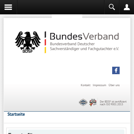
Sachverständiger werden
Sachverständiger Ausbildung
Kontakt
Impressum
Über uns
Der BDSF ist zertifiziert
nach ISO 9001:2015
Startseite