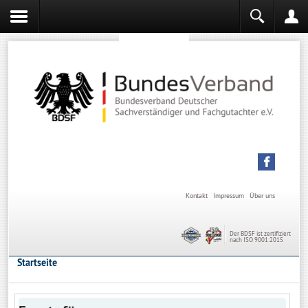
Sachverständiger werden
Sachverständiger Ausbildung
Kontakt
Impressum
Über uns
Der BDSF ist zertifiziert
nach ISO 9001:2015
Startseite