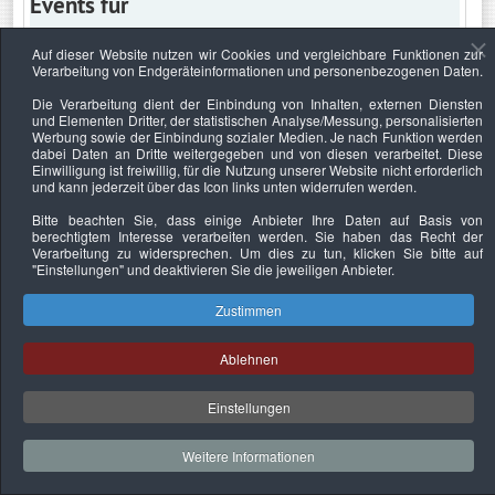
Events für
Auf dieser Website nutzen wir Cookies und vergleichbare Funktionen zur
Verarbeitung von Endgeräteinformationen und personenbezogenen Daten.
Montag, 22. April 2019
Die Verarbeitung dient der Einbindung von Inhalten, externen Diensten
und Elementen Dritter, der statistischen Analyse/Messung, personalisierten
Keine Termine
Werbung sowie der Einbindung sozialer Medien. Je nach Funktion werden
dabei Daten an Dritte weitergegeben und von diesen verarbeitet. Diese
Einwilligung ist freiwillig, für die Nutzung unserer Website nicht erforderlich
und kann jederzeit über das Icon links unten widerrufen werden.
Bitte beachten Sie, dass einige Anbieter Ihre Daten auf Basis von
Datenschutzerklärung
Urheberrechtsnachweise
Nachhaltigkeit
berechtigtem Interesse verarbeiten werden. Sie haben das Recht der
Verarbeitung zu widersprechen. Um dies zu tun, klicken Sie bitte auf
Copyright © 2026. Bundesverband Deutscher
"Einstellungen"
und deaktivieren Sie die jeweiligen Anbieter.
Sachverständiger und Fachgutachter e.V..
Zustimmen
Ablehnen
Einstellungen
Weitere Informationen