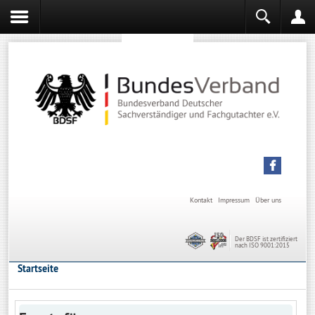
Sachverständiger werden
Sachverständiger Ausbildung
Kontakt
Impressum
Über uns
Der BDSF ist zertifiziert
nach ISO 9001:2015
Startseite