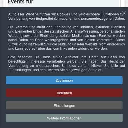
Events für
Auf dieser Website nutzen wir Cookies und vergleichbare Funktionen zur
Verarbeitung von Endgeräteinformationen und personenbezogenen Daten.
Donnerstag, 21. Februar 2019
Die Verarbeitung dient der Einbindung von Inhalten, externen Diensten
und Elementen Dritter, der statistischen Analyse/Messung, personalisierten
Keine Termine
Werbung sowie der Einbindung sozialer Medien. Je nach Funktion werden
dabei Daten an Dritte weitergegeben und von diesen verarbeitet. Diese
Einwilligung ist freiwillig, für die Nutzung unserer Website nicht erforderlich
und kann jederzeit über das Icon links unten widerrufen werden.
Bitte beachten Sie, dass einige Anbieter Ihre Daten auf Basis von
Datenschutzerklärung
Urheberrechtsnachweise
Nachhaltigkeit
berechtigtem Interesse verarbeiten werden. Sie haben das Recht der
Verarbeitung zu widersprechen. Um dies zu tun, klicken Sie bitte auf
Copyright © 2026. Bundesverband Deutscher
"Einstellungen"
und deaktivieren Sie die jeweiligen Anbieter.
Sachverständiger und Fachgutachter e.V..
Zustimmen
Ablehnen
Einstellungen
Weitere Informationen