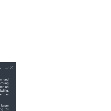
en zur
en und
Werbung
ten an
willig,
ber das
htigtem
ung zu