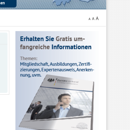
A
A
A