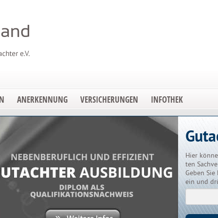
EN
ANERKENNUNG
VERSICHERUNGEN
INFOTHEK
Guta
Hier könne
ten Sachve
Geben Sie 
ein und dr