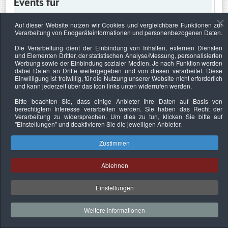
Events für
Auf dieser Website nutzen wir Cookies und vergleichbare Funktionen zur
Verarbeitung von Endgeräteinformationen und personenbezogenen Daten.
Sonntag, 27. Oktober 2019
Die Verarbeitung dient der Einbindung von Inhalten, externen Diensten
und Elementen Dritter, der statistischen Analyse/Messung, personalisierten
Keine Termine
Werbung sowie der Einbindung sozialer Medien. Je nach Funktion werden
dabei Daten an Dritte weitergegeben und von diesen verarbeitet. Diese
Einwilligung ist freiwillig, für die Nutzung unserer Website nicht erforderlich
und kann jederzeit über das Icon links unten widerrufen werden.
Bitte beachten Sie, dass einige Anbieter Ihre Daten auf Basis von
Datenschutzerklärung
Urheberrechtsnachweise
Nachhaltigkeit
berechtigtem Interesse verarbeiten werden. Sie haben das Recht der
Verarbeitung zu widersprechen. Um dies zu tun, klicken Sie bitte auf
Copyright © 2026. Bundesverband Deutscher
"Einstellungen"
und deaktivieren Sie die jeweiligen Anbieter.
Sachverständiger und Fachgutachter e.V..
Zustimmen
Ablehnen
Einstellungen
Weitere Informationen