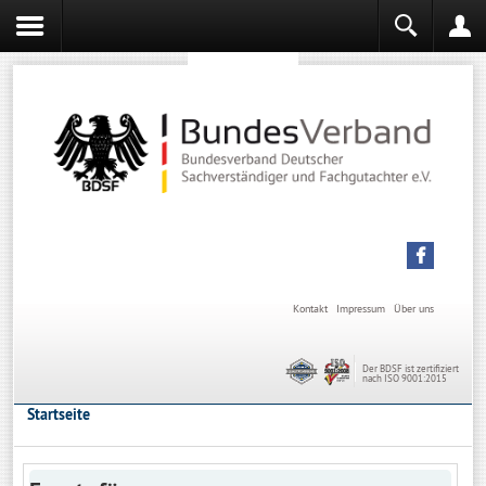
Sachverständiger werden
Sachverständiger Ausbildung
Kontakt
Impressum
Über uns
Der BDSF ist zertifiziert
nach ISO 9001:2015
Startseite