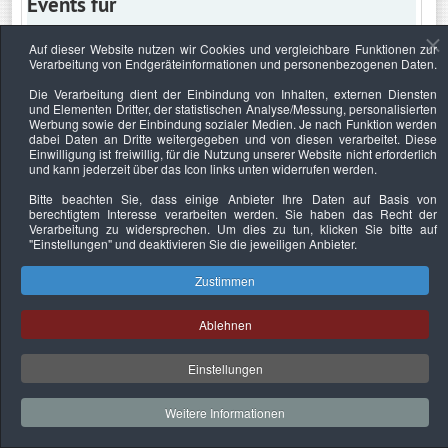
Events für
Auf dieser Website nutzen wir Cookies und vergleichbare Funktionen zur
Verarbeitung von Endgeräteinformationen und personenbezogenen Daten.
Dienstag, 1. Oktober 2019
Die Verarbeitung dient der Einbindung von Inhalten, externen Diensten
und Elementen Dritter, der statistischen Analyse/Messung, personalisierten
Keine Termine
Werbung sowie der Einbindung sozialer Medien. Je nach Funktion werden
dabei Daten an Dritte weitergegeben und von diesen verarbeitet. Diese
Einwilligung ist freiwillig, für die Nutzung unserer Website nicht erforderlich
und kann jederzeit über das Icon links unten widerrufen werden.
Bitte beachten Sie, dass einige Anbieter Ihre Daten auf Basis von
Datenschutzerklärung
Urheberrechtsnachweise
Nachhaltigkeit
berechtigtem Interesse verarbeiten werden. Sie haben das Recht der
Verarbeitung zu widersprechen. Um dies zu tun, klicken Sie bitte auf
Copyright © 2026. Bundesverband Deutscher
"Einstellungen"
und deaktivieren Sie die jeweiligen Anbieter.
Sachverständiger und Fachgutachter e.V..
Zustimmen
Ablehnen
Einstellungen
Weitere Informationen