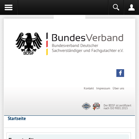
Sachverständiger werden
Sachverständiger Ausbildung
Kontakt
Impressum
Über uns
Der BDSF ist zertifiziert
nach ISO 9001:2015
Startseite