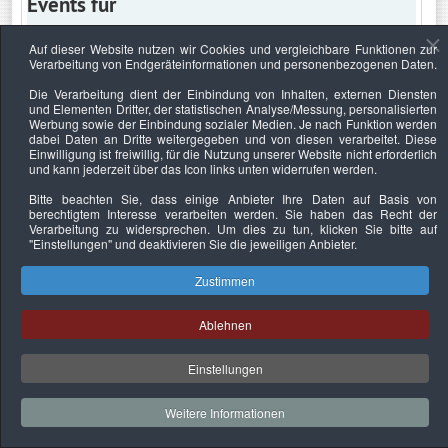
Events für
Auf dieser Website nutzen wir Cookies und vergleichbare Funktionen zur
Verarbeitung von Endgeräteinformationen und personenbezogenen Daten.
Freitag, 4. Januar 2019
Die Verarbeitung dient der Einbindung von Inhalten, externen Diensten
und Elementen Dritter, der statistischen Analyse/Messung, personalisierten
Keine Termine
Werbung sowie der Einbindung sozialer Medien. Je nach Funktion werden
dabei Daten an Dritte weitergegeben und von diesen verarbeitet. Diese
Einwilligung ist freiwillig, für die Nutzung unserer Website nicht erforderlich
und kann jederzeit über das Icon links unten widerrufen werden.
Bitte beachten Sie, dass einige Anbieter Ihre Daten auf Basis von
Datenschutzerklärung
Urheberrechtsnachweise
Nachhaltigkeit
berechtigtem Interesse verarbeiten werden. Sie haben das Recht der
Verarbeitung zu widersprechen. Um dies zu tun, klicken Sie bitte auf
Copyright © 2026. Bundesverband Deutscher
"Einstellungen"
und deaktivieren Sie die jeweiligen Anbieter.
Sachverständiger und Fachgutachter e.V..
Zustimmen
Ablehnen
Einstellungen
Weitere Informationen