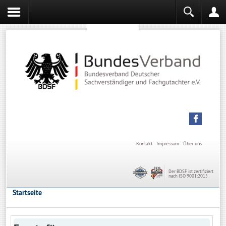
Sachverständiger werden
Sachverständiger Ausbildung
Kontakt
Impressum
Über uns
Der BDSF ist zertifiziert
nach ISO 9001:2015
Startseite