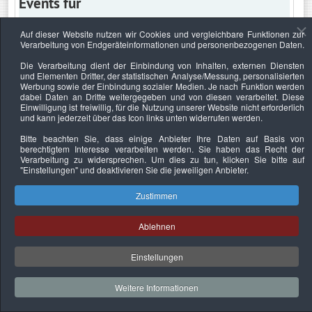
Events für
Auf dieser Website nutzen wir Cookies und vergleichbare Funktionen zur
Verarbeitung von Endgeräteinformationen und personenbezogenen Daten.
Montag, 17. September 2018
Die Verarbeitung dient der Einbindung von Inhalten, externen Diensten
und Elementen Dritter, der statistischen Analyse/Messung, personalisierten
Keine Termine
Werbung sowie der Einbindung sozialer Medien. Je nach Funktion werden
dabei Daten an Dritte weitergegeben und von diesen verarbeitet. Diese
Einwilligung ist freiwillig, für die Nutzung unserer Website nicht erforderlich
und kann jederzeit über das Icon links unten widerrufen werden.
Bitte beachten Sie, dass einige Anbieter Ihre Daten auf Basis von
Datenschutzerklärung
Urheberrechtsnachweise
Nachhaltigkeit
berechtigtem Interesse verarbeiten werden. Sie haben das Recht der
Verarbeitung zu widersprechen. Um dies zu tun, klicken Sie bitte auf
Copyright © 2026. Bundesverband Deutscher
"Einstellungen"
und deaktivieren Sie die jeweiligen Anbieter.
Sachverständiger und Fachgutachter e.V..
Zustimmen
Ablehnen
Einstellungen
Weitere Informationen