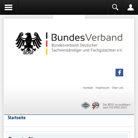
Sachverständiger werden
Sachverständiger Ausbildung
Kontakt
Impressum
Über uns
Der BDSF ist zertifiziert
nach ISO 9001:2015
Startseite