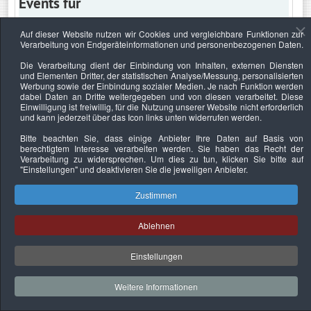
Events für
Auf dieser Website nutzen wir Cookies und vergleichbare Funktionen zur
Verarbeitung von Endgeräteinformationen und personenbezogenen Daten.
Montag, 31. Dezember 2018
Die Verarbeitung dient der Einbindung von Inhalten, externen Diensten
und Elementen Dritter, der statistischen Analyse/Messung, personalisierten
Keine Termine
Werbung sowie der Einbindung sozialer Medien. Je nach Funktion werden
dabei Daten an Dritte weitergegeben und von diesen verarbeitet. Diese
Einwilligung ist freiwillig, für die Nutzung unserer Website nicht erforderlich
und kann jederzeit über das Icon links unten widerrufen werden.
Bitte beachten Sie, dass einige Anbieter Ihre Daten auf Basis von
Datenschutzerklärung
Urheberrechtsnachweise
Nachhaltigkeit
berechtigtem Interesse verarbeiten werden. Sie haben das Recht der
Verarbeitung zu widersprechen. Um dies zu tun, klicken Sie bitte auf
Copyright © 2026. Bundesverband Deutscher
"Einstellungen"
und deaktivieren Sie die jeweiligen Anbieter.
Sachverständiger und Fachgutachter e.V..
Zustimmen
Ablehnen
Einstellungen
Weitere Informationen