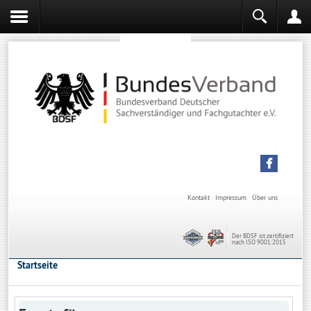
Sachverständiger werden
Sachverständiger Ausbildung
Kontakt
Impressum
Über uns
Der BDSF ist zertifiziert
nach ISO 9001:2015
Startseite