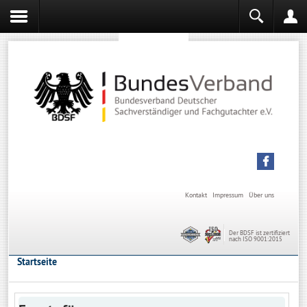
Sachverständiger werden
Sachverständiger Ausbildung
Kontakt
Impressum
Über uns
Der BDSF ist zertifiziert
nach ISO 9001:2015
Startseite