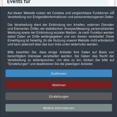
Events für
Auf dieser Website nutzen wir Cookies und vergleichbare Funktionen zur
Verarbeitung von Endgeräteinformationen und personenbezogenen Daten.
Montag, 3. Juli 2017
Die Verarbeitung dient der Einbindung von Inhalten, externen Diensten
und Elementen Dritter, der statistischen Analyse/Messung, personalisierten
Keine Termine
Werbung sowie der Einbindung sozialer Medien. Je nach Funktion werden
dabei Daten an Dritte weitergegeben und von diesen verarbeitet. Diese
Einwilligung ist freiwillig, für die Nutzung unserer Website nicht erforderlich
und kann jederzeit über das Icon links unten widerrufen werden.
Bitte beachten Sie, dass einige Anbieter Ihre Daten auf Basis von
Datenschutzerklärung
Urheberrechtsnachweise
Nachhaltigkeit
berechtigtem Interesse verarbeiten werden. Sie haben das Recht der
Verarbeitung zu widersprechen. Um dies zu tun, klicken Sie bitte auf
Copyright © 2026. Bundesverband Deutscher
"Einstellungen"
und deaktivieren Sie die jeweiligen Anbieter.
Sachverständiger und Fachgutachter e.V..
Zustimmen
Ablehnen
Einstellungen
Weitere Informationen