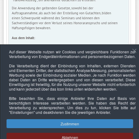
Die Anwendung der geltenden Gesetze, sowohl bei der
Auftragsannahme, als auch bei der Erstellung von Gutachten, bilden
einen Schwerpunkt während des Seminars und können den
Sachverständigen vor dem Verlust seines Honoraranspruchs und seinen
Haftungsfolgen bewahren.
Aus dem Inhalt:
Erstellung und Bearbeitung eines Gutachtens
Rechtliche Anforderungen
Auf dieser Website nutzen wir Cookies und vergleichbare Funktionen zur
Privatgutachten und Gerichtsgutachten
Verarbeitung von Endgeräteinformationen und personenbezogenen Daten.
Hilfsmittel und Hilfskräfte
Die Verarbeitung dient der Einbindung von Inhalten, externen Diensten
Gemeinschaftsgutachten
und Elementen Dritter, der statistischen Analyse/Messung, personalisierten
Inhalt und Aufbau des Gutachtens
Werbung sowie der Einbindung sozialer Medien. Je nach Funktion werden
Der Gutachten-Auftrag
dabei Daten an Dritte weitergegeben und von diesen verarbeitet. Diese
Vorbereitung des Gutachtens
Einwilligung ist freiwillig, für die Nutzung unserer Website nicht erforderlich
Abrechnung des Gutachtens
und kann jederzeit über das Icon links unten widerrufen werden.
Gesetzestexte und ihre Anwendung
Haftung und Haftungsausschluss
Bitte beachten Sie, dass einige Anbieter Ihre Daten auf Basis von
Anforderungen an die Büroorganisation
berechtigtem Interesse verarbeiten werden. Sie haben das Recht der
Verarbeitung zu widersprechen. Um dies zu tun, klicken Sie bitte auf
"Einstellungen"
und deaktivieren Sie die jeweiligen Anbieter.
Zustimmen
Datenschutzerklärung
Urheberrechtsnachweise
Nachhaltigkeit
Ablehnen