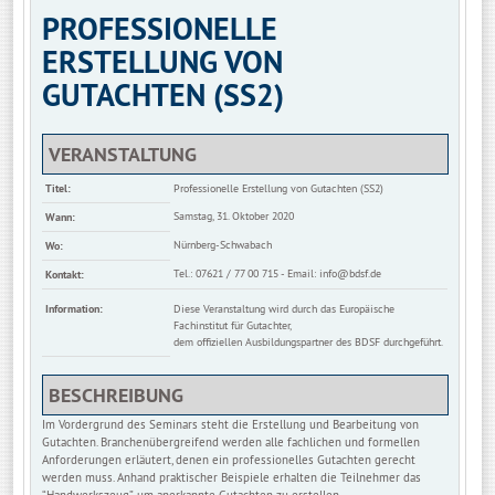
PROFESSIONELLE
ERSTELLUNG VON
GUTACHTEN (SS2)
VERANSTALTUNG
Titel:
Professionelle Erstellung von Gutachten (SS2)
Samstag, 31. Oktober 2020
Wann:
Nürnberg-Schwabach
Wo:
Tel.: 07621 / 77 00 715 - Email:
info@bdsf.de
Kontakt:
Information:
Diese Veranstaltung wird durch das Europäische
Fachinstitut für Gutachter,
dem offiziellen Ausbildungspartner des BDSF durchgeführt.
BESCHREIBUNG
Im Vordergrund des Seminars steht die Erstellung und Bearbeitung von
Gutachten. Branchenübergreifend werden alle fachlichen und formellen
Anforderungen erläutert, denen ein professionelles Gutachten gerecht
werden muss. Anhand praktischer Beispiele erhalten die Teilnehmer das
“Handwerkszeug”, um anerkannte Gutachten zu erstellen.