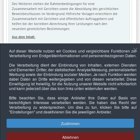
Des Weiteren stehen die Rahmenbedingungen für eine
Zusammenarbeit mit Gerichten sowie die Abwicklung des gerichtlichen
Beweisbeschlusses im Vordergrund. Hilfreiche Vorlagen erleichtern die
Zusammenarbeit mit Gerichten und öffentlichen Auftraggebern und
helfen bei der korrekten Abrechnung Ihrer Leistungen nach den
neuesten gesetzlichen Bestimmungen.
Aus dem Inhalt:
Wie Sie gerichtliche Aufträge abwickeln
Welchen Gesetzmäßigkeiten Sie als Gerichtssachverständiger
Auf dieser Website nutzen wir Cookies und vergleichbare Funktionen zur
unterliegen
Verarbeitung von Endgeräteinformationen und personenbezogenen Daten.
Wie Sie mit Richtern, Parteien und Zeugen richtig umgehen
Die Verarbeitung dient der Einbindung von Inhalten, externen Diensten
Wie sie die häufigsten Fehler von Sachverständigen
und Elementen Dritter, der statistischen Analyse/Messung, personalisierten
vermeiden
Werbung sowie der Einbindung sozialer Medien. Je nach Funktion werden
Nach welchen Kriterien ein Gericht Ihr Gutachten beurteilt
dabei Daten an Dritte weitergegeben und von diesen verarbeitet. Diese
Welche Leistungen und Zeiten Sie bei öffentlichen Aufträgen
Einwilligung ist freiwillig, für die Nutzung unserer Website nicht erforderlich
abrechnen können
und kann jederzeit über das Icon links unten widerrufen werden.
Wie Sie als Sachverständiger bei einer Vernehmung glänzen
Wie Sie die Werbung erfolgreich gestalten und einsetzen
Bitte beachten Sie, dass einige Anbieter Ihre Daten auf Basis von
Wie Sie den Bundesverband für Ihre Werbung nutzen
berechtigtem Interesse verarbeiten werden. Sie haben das Recht der
Verarbeitung zu widersprechen. Um dies zu tun, klicken Sie bitte auf
"Einstellungen"
und deaktivieren Sie die jeweiligen Anbieter.
Zustimmen
Datenschutzerklärung
Urheberrechtsnachweise
Nachhaltigkeit
Ablehnen