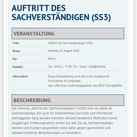
AUFTRITT DES
SACHVERSTÄNDIGEN (SS3)
VERANSTALTUNG
Titel:
Auftritt des Sachverständigen (SS3)
Sonntag, 23. August 2020
Wann:
Berlin
Wo:
Tel.: 07621 / 77 00 715 - Email:
info@bdsf.de
Kontakt:
Information:
Diese Veranstaltung wird durch das Europäische
Fachinstitut für Gutachter,
dem offiziellen Ausbildungspartner des BDSF durchgeführt.
BESCHREIBUNG
Das Seminar „Auftritt des Sachverständigen“ richtet sich vor allem an
Sachverständige, die auch für Unternehmen, Gerichte und öffentliche
Auftraggeber tätig werden möchten. Anhand bewährter Methoden sowie
langjähriger Erfahrungswerte lernen Sie, wie Sie als Sachverständiger
werben und Kunden ansprechen ohne dabei gegen gesetzliche und
standesrechtliche Bestimmungen zu verstoßen.