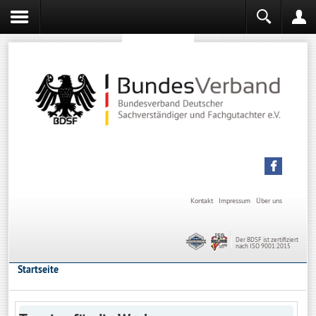
Sachverständiger werden
Sachverständiger Ausbildung
Kontakt
Impressum
Über uns
Der BDSF ist zertifiziert
nach ISO 9001:2015
Startseite