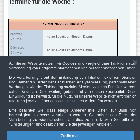
Termine für die Woche :
23. Mai 2022 - 29. Mai 2022
Montag
Keine Events an diesem Datum
23. Mai
Dienstag
Keine Events an diesem Datum
24. Mai
Mittwoch
Auf dieser Website nutzen wir Cookies und vergleichbare Funktionen zur
Keine Events an diesem Datum
25. Mai
Verarbeitung von Endgeräteinformationen und personenbezogenen Daten.
Donnerstag
Die Verarbeitung dient der Einbindung von Inhalten, externen Diensten
Keine Events an diesem Datum
26. Mai
und Elementen Dritter, der statistischen Analyse/Messung, personalisierten
Werbung sowie der Einbindung sozialer Medien. Je nach Funktion werden
Freitag
Keine Events an diesem Datum
dabei Daten an Dritte weitergegeben und von diesen verarbeitet. Diese
27. Mai
Einwilligung ist freiwillig, für die Nutzung unserer Website nicht erforderlich
und kann jederzeit über das Icon links unten widerrufen werden.
Samstag
Keine Events an diesem Datum
28. Mai
Bitte beachten Sie, dass einige Anbieter Ihre Daten auf Basis von
berechtigtem Interesse verarbeiten werden. Sie haben das Recht der
Sonntag
Keine Events an diesem Datum
Verarbeitung zu widersprechen. Um dies zu tun, klicken Sie bitte auf
29. Mai
"Einstellungen"
und deaktivieren Sie die jeweiligen Anbieter.
Zustimmen