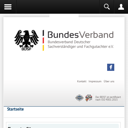
Sachverständiger werden
Sachverständiger Ausbildung
Kontakt
Impressum
Über uns
Der BDSF ist zertifiziert
nach ISO 9001:2015
Startseite