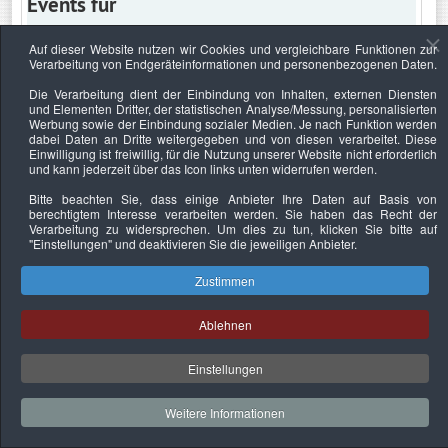
Events für
Auf dieser Website nutzen wir Cookies und vergleichbare Funktionen zur
Verarbeitung von Endgeräteinformationen und personenbezogenen Daten.
Samstag, 5. Februar 2028
Die Verarbeitung dient der Einbindung von Inhalten, externen Diensten
und Elementen Dritter, der statistischen Analyse/Messung, personalisierten
Keine Termine
Werbung sowie der Einbindung sozialer Medien. Je nach Funktion werden
dabei Daten an Dritte weitergegeben und von diesen verarbeitet. Diese
Einwilligung ist freiwillig, für die Nutzung unserer Website nicht erforderlich
und kann jederzeit über das Icon links unten widerrufen werden.
Bitte beachten Sie, dass einige Anbieter Ihre Daten auf Basis von
Datenschutzerklärung
Urheberrechtsnachweise
Nachhaltigkeit
berechtigtem Interesse verarbeiten werden. Sie haben das Recht der
Verarbeitung zu widersprechen. Um dies zu tun, klicken Sie bitte auf
Copyright © 2026. Bundesverband Deutscher
"Einstellungen"
und deaktivieren Sie die jeweiligen Anbieter.
Sachverständiger und Fachgutachter e.V..
Zustimmen
Ablehnen
Einstellungen
Weitere Informationen