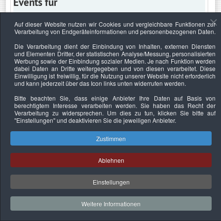
Events für
Auf dieser Website nutzen wir Cookies und vergleichbare Funktionen zur
Verarbeitung von Endgeräteinformationen und personenbezogenen Daten.
Samstag, 8. Januar 2028
Die Verarbeitung dient der Einbindung von Inhalten, externen Diensten
und Elementen Dritter, der statistischen Analyse/Messung, personalisierten
Keine Termine
Werbung sowie der Einbindung sozialer Medien. Je nach Funktion werden
dabei Daten an Dritte weitergegeben und von diesen verarbeitet. Diese
Einwilligung ist freiwillig, für die Nutzung unserer Website nicht erforderlich
und kann jederzeit über das Icon links unten widerrufen werden.
Bitte beachten Sie, dass einige Anbieter Ihre Daten auf Basis von
Datenschutzerklärung
Urheberrechtsnachweise
Nachhaltigkeit
berechtigtem Interesse verarbeiten werden. Sie haben das Recht der
Verarbeitung zu widersprechen. Um dies zu tun, klicken Sie bitte auf
Copyright © 2026. Bundesverband Deutscher
"Einstellungen"
und deaktivieren Sie die jeweiligen Anbieter.
Sachverständiger und Fachgutachter e.V..
Zustimmen
Ablehnen
Einstellungen
Weitere Informationen