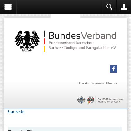
Sachverständiger werden
Sachverständiger Ausbildung
Kontakt
Impressum
Über uns
Der BDSF ist zertifiziert
nach ISO 9001:2015
Startseite